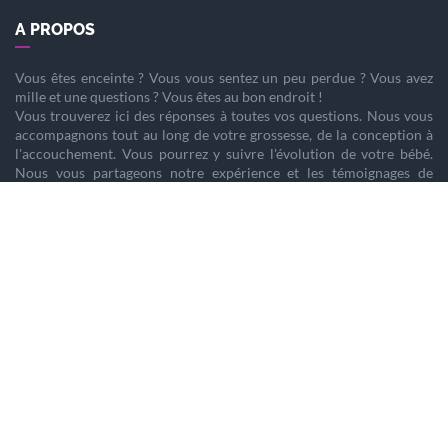
A PROPOS
Vous êtes
enceinte
? Vous vous sentez un peu perdue ? Vous avez
mille et une questions ? Vous êtes au bon endroit !
Vous trouverez ici des réponses à toutes vos questions. Nous vous
accompagnons tout au long de votre
grossesse
, de la
conception
à
l'
accouchement
. Vous pourrez y suivre l'évolution de votre
bébé
.
Nous vous partageons notre expérience et les témoignages de
femmes enceintes qui ont vécu la même chose que vous.
Nous sommes là pour vous aider à vivre votre
grossesse
sereinement.
PARTENAIRES
Home staging
Tendance Prénoms 2025
Création de site
Etre enceinte
Copywriting & storytelling
Guide des vins de France