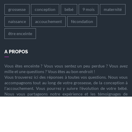
grossesse
conception
bébé
9 mois
maternité
naissance
accouchement
fécondation
être enceinte
A PROPOS
Vous êtes
enceinte
? Vous vous sentez un peu perdue ? Vous avez
mille et une questions ? Vous êtes au bon endroit !
Vous trouverez ici des réponses à toutes vos questions. Nous vous
accompagnons tout au long de votre
grossesse
, de la
conception
à
l'
accouchement
. Vous pourrez y suivre l'évolution de votre
bébé
.
Nous vous partageons notre expérience et les témoignages de
femmes enceintes qui ont vécu la même chose que vous.
Nous sommes là pour vous aider à vivre votre
grossesse
sereinement.
PARTENAIRES