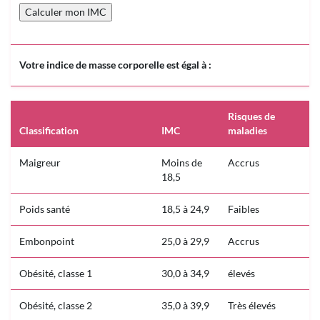
Votre indice de masse corporelle est égal à :
Risques de
Classification
IMC
maladies
Maigreur
Moins de
Accrus
18,5
Poids santé
18,5 à 24,9
Faibles
Embonpoint
25,0 à 29,9
Accrus
Obésité, classe 1
30,0 à 34,9
élevés
Obésité, classe 2
35,0 à 39,9
Très élevés