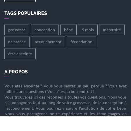
TAGS POPULAIRES
grossesse
conception
bébé
9 mois
maternité
naissance
accouchement
fécondation
être enceinte
A PROPOS
Vous êtes
enceinte
? Vous vous sentez un peu perdue ? Vous avez
mille et une questions ? Vous êtes au bon endroit !
Vous trouverez ici des réponses à toutes vos questions. Nous vous
accompagnons tout au long de votre
grossesse
, de la
conception
à
l'
accouchement
. Vous pourrez y suivre l'évolution de votre
bébé
.
Nous vous partageons notre expérience et les témoignages de
femmes enceintes qui ont vécu la même chose que vous.
Nous sommes là pour vous aider à vivre votre
grossesse
sereinement.