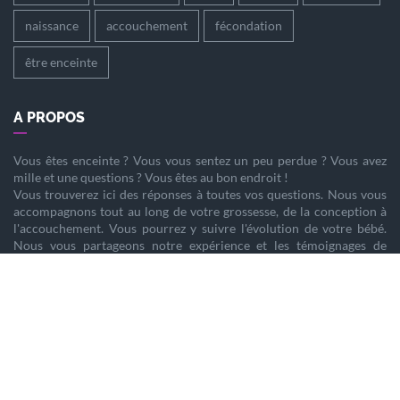
naissance
accouchement
fécondation
être enceinte
A PROPOS
Vous êtes
enceinte
? Vous vous sentez un peu perdue ? Vous avez
mille et une questions ? Vous êtes au bon endroit !
Vous trouverez ici des réponses à toutes vos questions. Nous vous
accompagnons tout au long de votre
grossesse
, de la
conception
à
l'
accouchement
. Vous pourrez y suivre l'évolution de votre
bébé
.
Nous vous partageons notre expérience et les témoignages de
femmes enceintes qui ont vécu la même chose que vous.
Nous sommes là pour vous aider à vivre votre
grossesse
sereinement.
PARTENAIRES
Home staging
Tendance Prénoms 2025