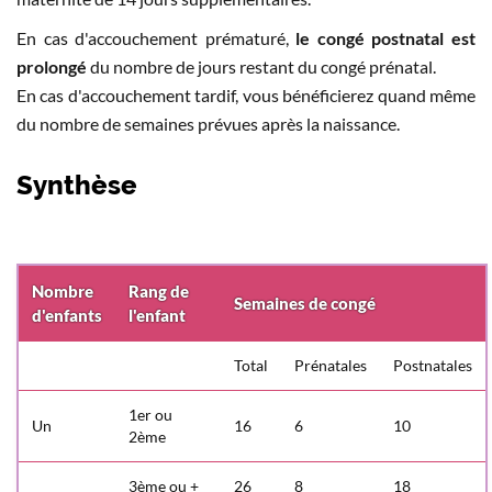
En cas d'accouchement prématuré,
le congé postnatal est
prolongé
du nombre de jours restant du congé prénatal.
En cas d'accouchement tardif, vous bénéficierez quand même
du nombre de semaines prévues après la naissance.
Synthèse
Nombre
Rang de
Semaines de congé
d'enfants
l'enfant
Total
Prénatales
Postnatales
1er ou
Un
16
6
10
2ème
3ème ou +
26
8
18