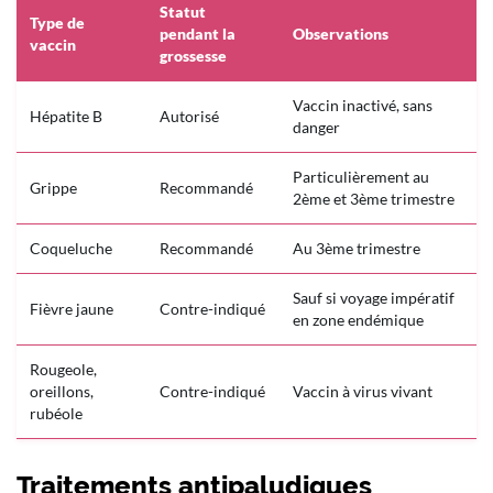
Statut
Type de
pendant la
Observations
vaccin
grossesse
Vaccin inactivé, sans
Hépatite B
Autorisé
danger
Particulièrement au
Grippe
Recommandé
2ème et 3ème trimestre
Coqueluche
Recommandé
Au 3ème trimestre
Sauf si voyage impératif
Fièvre jaune
Contre-indiqué
en zone endémique
Rougeole,
oreillons,
Contre-indiqué
Vaccin à virus vivant
rubéole
Traitements antipaludiques