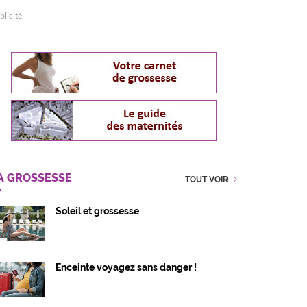
blicité
A GROSSESSE
TOUT VOIR
Soleil et grossesse
Enceinte voyagez sans danger !