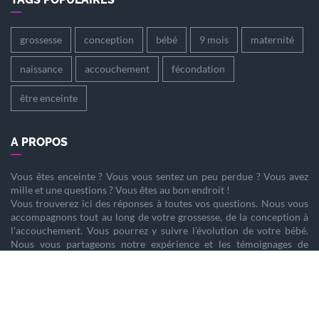
grossesse
conception
bébé
9 mois
maternité
naissance
accouchement
fécondation
être enceinte
A PROPOS
Vous êtes
enceinte
? Vous vous sentez un peu perdue ? Vous avez
mille et une questions ? Vous êtes au bon endroit !
Vous trouverez ici des réponses à toutes vos questions. Nous vous
accompagnons tout au long de votre
grossesse
, de la
conception
à
l'
accouchement
. Vous pourrez y suivre l'évolution de votre
bébé
.
Nous vous partageons notre expérience et les témoignages de
femmes enceintes qui ont vécu la même chose que vous.
Nous sommes là pour vous aider à vivre votre
grossesse
sereinement.
PARTENAIRES