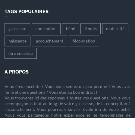
TAGS POPULAIRES
grossesse
conception
bébé
9 mois
maternité
naissance
accouchement
fécondation
être enceinte
A PROPOS
Vous êtes
enceinte
? Vous vous sentez un peu perdue ? Vous avez
mille et une questions ? Vous êtes au bon endroit !
Vous trouverez ici des réponses à toutes vos questions. Nous vous
accompagnons tout au long de votre
grossesse
, de la
conception
à
l'
accouchement
. Vous pourrez y suivre l'évolution de votre
bébé
.
Nous vous partageons notre expérience et les témoignages de
femmes enceintes qui ont vécu la même chose que vous.
Nous sommes là pour vous aider à vivre votre
grossesse
sereinement.