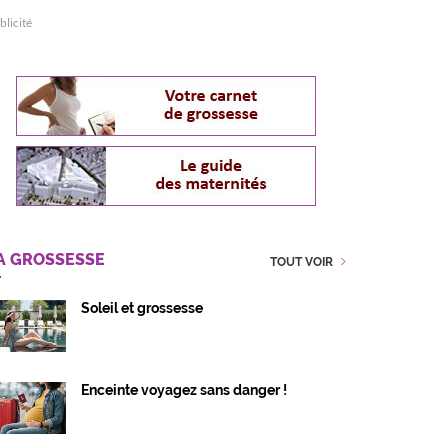
blicité
A GROSSESSE
TOUT VOIR
Soleil et grossesse
Enceinte voyagez sans danger !