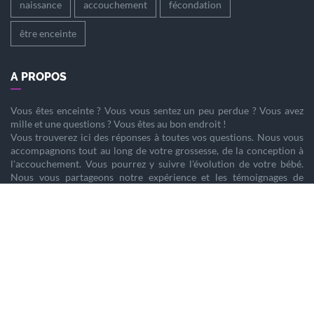
naissance
accouchement
fécondation
être enceinte
A PROPOS
Vous êtes
enceinte
? Vous vous sentez un peu perdue ? Vous avez
mille et une questions ? Vous êtes au bon endroit !
Vous trouverez ici des réponses à toutes vos questions. Nous vous
accompagnons tout au long de votre
grossesse
, de la
conception
à
l'
accouchement
. Vous pourrez y suivre l'évolution de votre
bébé
.
Nous vous partageons notre expérience et les témoignages de
femmes enceintes qui ont vécu la même chose que vous.
Nous sommes là pour vous aider à vivre votre
grossesse
sereinement.
PARTENAIRES
Home staging
Tendance Prénoms 2025
Création de site