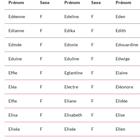
Prénom
Sexe
Prénom
Sexe
Prénom
Edéenne
F
Edeline
F
Eden
Edianne
F
Edika
F
Edith
Edmée
F
Edonie
F
Edouardine
Eduine
F
Eduline
F
Edwige
Effie
F
Eglantine
F
Elaine
Eléa
F
Electre
F
Eléonore
Elfie
F
Eliane
F
Elidée
Elisa
F
Elisabeth
F
Elise
Eliséa
F
Elisée
F
Ellen