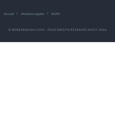
Accueil
Mentions Légales
RGPD
© BEBEPASSION.COM - TOUS DROITS RÉSERVÉS AOÛT 2026