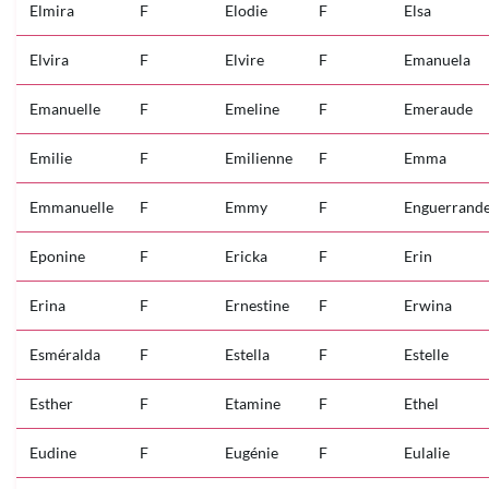
Elmira
F
Elodie
F
Elsa
Elvira
F
Elvire
F
Emanuela
Emanuelle
F
Emeline
F
Emeraude
Emilie
F
Emilienne
F
Emma
Emmanuelle
F
Emmy
F
Enguerrand
Eponine
F
Ericka
F
Erin
Erina
F
Ernestine
F
Erwina
Esméralda
F
Estella
F
Estelle
Esther
F
Etamine
F
Ethel
Eudine
F
Eugénie
F
Eulalie