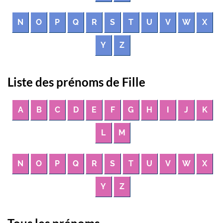
N
O
P
Q
R
S
T
U
V
W
X
Y
Z
Liste des prénoms de Fille
A
B
C
D
E
F
G
H
I
J
K
L
M
N
O
P
Q
R
S
T
U
V
W
X
Y
Z