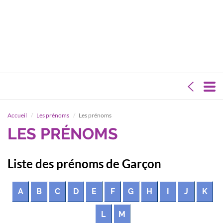
Accueil
Les prénoms
Les prénoms
LES PRÉNOMS
Liste des prénoms de Garçon
A
B
C
D
E
F
G
H
I
J
K
L
M