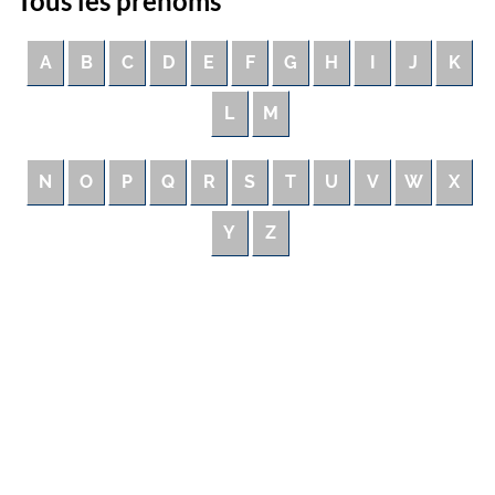
Tous les prénoms
A
B
C
D
E
F
G
H
I
J
K
L
M
N
O
P
Q
R
S
T
U
V
W
X
Y
Z