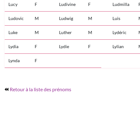
Lucy
F
Ludivine
F
Ludmilla
Ludovic
M
Ludwig
M
Luis
Luke
M
Luther
M
Lydéric
Lydia
F
Lydie
F
Lylian
Lynda
F
Retour à la liste des prénoms