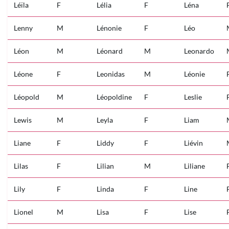
Léïla
F
Lélia
F
Léna
Lenny
M
Lénonie
F
Léo
Léon
M
Léonard
M
Leonardo
Léone
F
Leonidas
M
Léonie
Léopold
M
Léopoldine
F
Leslie
Lewis
M
Leyla
F
Liam
Liane
F
Liddy
F
Liévin
Lilas
F
Lilian
M
Liliane
Lily
F
Linda
F
Line
Lionel
M
Lisa
F
Lise