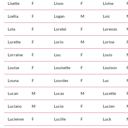
Lisette
F
Lison
F
Livine
Loélia
F
Logan
M
Loïc
Lola
F
Lorelei
F
Lorenzo
Lorette
F
Lorin
M
Lorine
Lorraine
F
Lou
F
Louis
Louise
F
Louisette
F
Louison
Louna
F
Lourdes
F
Luc
Lucan
M
Lucas
M
Lucette
Luciano
M
Lucie
F
Lucien
Lucienne
F
Lucille
F
Luck