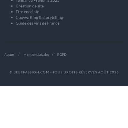
Tendance Prénoms 2025
Création de site
Etre enceinte
Copywriting & storytelling
Guide des vins de France
Accueil
Mentions Légales
RGPD
© BEBEPASSION.COM - TOUS DROITS RÉSERVÉS AOÛT 2026