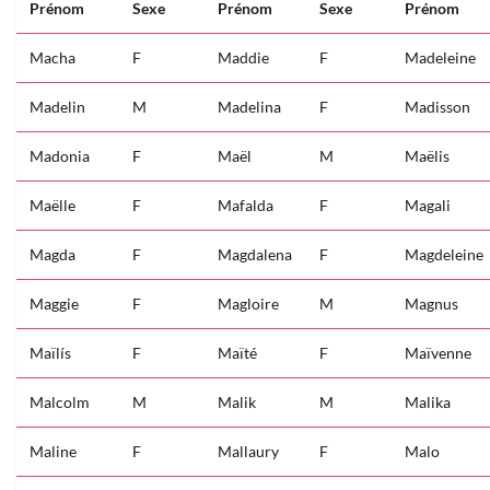
Prénom
Sexe
Prénom
Sexe
Prénom
Macha
F
Maddie
F
Madeleine
Madelin
M
Madelina
F
Madisson
Madonia
F
Maël
M
Maëlis
Maëlle
F
Mafalda
F
Magali
Magda
F
Magdalena
F
Magdeleine
Maggie
F
Magloire
M
Magnus
Maïlís
F
Maïté
F
Maïvenne
Malcolm
M
Malik
M
Malika
Maline
F
Mallaury
F
Malo