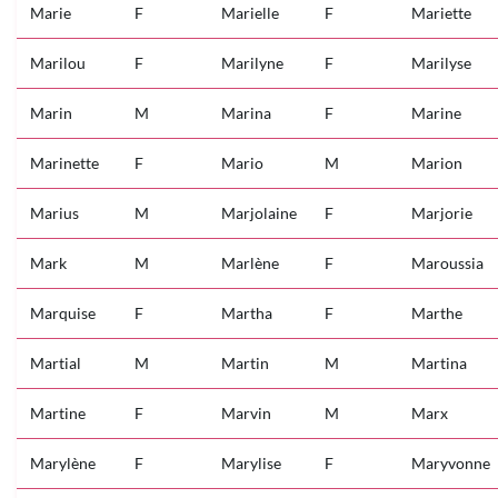
Marie
F
Marielle
F
Mariette
Marilou
F
Marilyne
F
Marilyse
Marin
M
Marina
F
Marine
Marinette
F
Mario
M
Marion
Marius
M
Marjolaine
F
Marjorie
Mark
M
Marlène
F
Maroussia
Marquise
F
Martha
F
Marthe
Martial
M
Martin
M
Martina
Martine
F
Marvin
M
Marx
Marylène
F
Marylise
F
Maryvonne