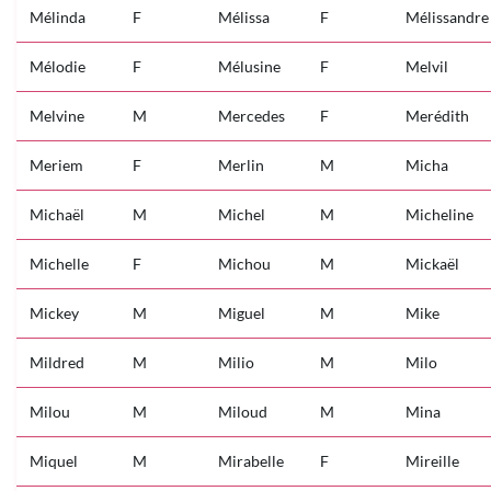
Mélinda
F
Mélissa
F
Mélissandre
Mélodie
F
Mélusine
F
Melvil
Melvine
M
Mercedes
F
Merédith
Meriem
F
Merlin
M
Micha
Michaël
M
Michel
M
Micheline
Michelle
F
Michou
M
Mickaël
Mickey
M
Miguel
M
Mike
Mildred
M
Milio
M
Milo
Milou
M
Miloud
M
Mina
Miquel
M
Mirabelle
F
Mireille