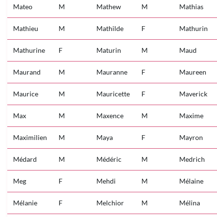
Mateo
M
Mathew
M
Mathias
Mathieu
M
Mathilde
F
Mathurin
Mathurine
F
Maturin
M
Maud
Maurand
M
Mauranne
F
Maureen
Maurice
M
Mauricette
F
Maverick
Max
M
Maxence
M
Maxime
Maximilien
M
Maya
F
Mayron
Médard
M
Médéric
M
Medrich
Meg
F
Mehdi
M
Mélaine
Mélanie
F
Melchior
M
Mélina