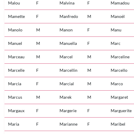
Malou
F
Malvina
F
Mamadou
Mamette
F
Manfredo
M
Manoël
Manolo
M
Manon
F
Manu
Manuel
M
Manuella
F
Marc
Marceau
M
Marcel
M
Marceline
Marcelle
F
Marcellin
M
Marcello
Marcia
F
Marcial
M
Marco
Marcus
M
Marek
M
Margaret
Margaux
F
Margerie
F
Marguerite
Maria
F
Marianne
F
Maribel