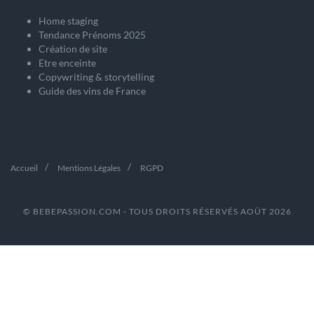
Home staging
Tendance Prénoms 2025
Création de site
Etre enceinte
Copywriting & storytelling
Guide des vins de France
Accueil
Mentions Légales
RGPD
© BEBEPASSION.COM - TOUS DROITS RÉSERVÉS AOÛT 2026