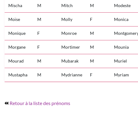
Mischa
M
Mitch
M
Modeste
Moïse
M
Molly
F
Monica
Monique
F
Monroe
M
Montgomer
Morgane
F
Mortimer
M
Mounia
Mourad
M
Mubarak
M
Muriel
Mustapha
M
Mydrianne
F
Myriam
Retour à la liste des prénoms