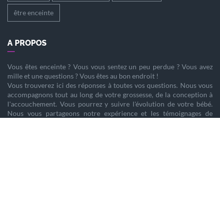
être enceinte
A PROPOS
Vous êtes
enceinte
? Vous vous sentez un peu perdue ? Vous avez
mille et une questions ? Vous êtes au bon endroit !
Vous trouverez ici des réponses à toutes vos questions. Nous vous
accompagnons tout au long de votre
grossesse
, de la
conception
à
l'
accouchement
. Vous pourrez y suivre l'évolution de votre
bébé
.
Nous vous partageons notre expérience et les témoignages de
femmes enceintes qui ont vécu la même chose que vous.
Nous sommes là pour vous aider à vivre votre
grossesse
sereinement.
PARTENAIRES
Home staging
Tendance Prénoms 2025
Création de site
Etre enceinte