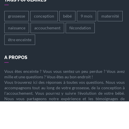
grossesse
conception
bébé
9 mois
maternité
naissance
accouchement
fécondation
être enceinte
A PROPOS
Vous êtes
enceinte
? Vous vous sentez un peu perdue ? Vous avez
mille et une questions ? Vous êtes au bon endroit !
Vous trouverez ici des réponses à toutes vos questions. Nous vous
accompagnons tout au long de votre
grossesse
, de la
conception
à
l'
accouchement
. Vous pourrez y suivre l'évolution de votre
bébé
.
Nous vous partageons notre expérience et les témoignages de
femmes enceintes qui ont vécu la même chose que vous.
Nous sommes là pour vous aider à vivre votre
grossesse
sereinement.
PARTENAIRES