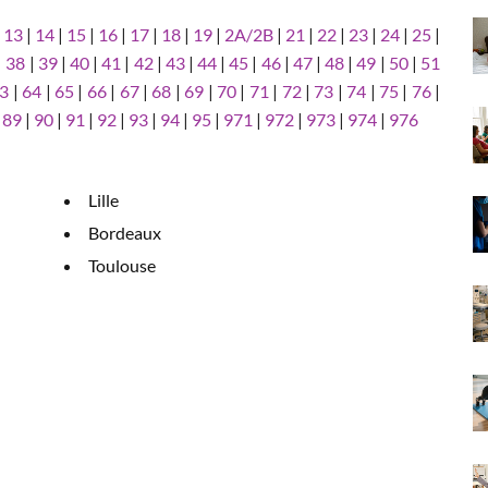
|
13
|
14
|
15
|
16
|
17
|
18
|
19
|
2A/2B
|
21
|
22
|
23
|
24
|
25
|
|
38
|
39
|
40
|
41
|
42
|
43
|
44
|
45
|
46
|
47
|
48
|
49
|
50
|
51
3
|
64
|
65
|
66
|
67
|
68
|
69
|
70
|
71
|
72
|
73
|
74
|
75
|
76
|
|
89
|
90
|
91
|
92
|
93
|
94
|
95
|
971
|
972
|
973
|
974
|
976
Lille
Bordeaux
Toulouse