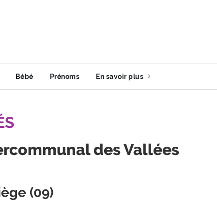
Bébé
Prénoms
En savoir plus
ÉS
tercommunal des Vallées
iège (09)