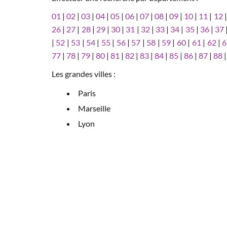
01
|
02
|
03
|
04
|
05
|
06
|
07
|
08
|
09
|
10
|
11
|
12
26
|
27
|
28
|
29
|
30
|
31
|
32
|
33
|
34
|
35
|
36
|
37
|
52
|
53
|
54
|
55
|
56
|
57
|
58
|
59
|
60
|
61
|
62
|
6
77
|
78
|
79
|
80
|
81
|
82
|
83
|
84
|
85
|
86
|
87
|
88
Les grandes villes :
Paris
Marseille
Lyon