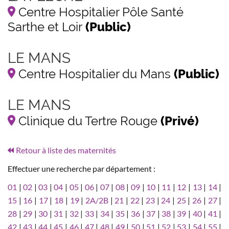
Centre Hospitalier Pôle Santé
Sarthe et Loir
(Public)
LE MANS
Centre Hospitalier du Mans
(Public)
LE MANS
Clinique du Tertre Rouge
(Privé)
Retour à liste des maternités
Effectuer une recherche par département :
01
|
02
|
03
|
04
|
05
|
06
|
07
|
08
|
09
|
10
|
11
|
12
|
13
|
14
|
15
|
16
|
17
|
18
|
19
|
2A/2B
|
21
|
22
|
23
|
24
|
25
|
26
|
27
|
28
|
29
|
30
|
31
|
32
|
33
|
34
|
35
|
36
|
37
|
38
|
39
|
40
|
41
|
42
|
43
|
44
|
45
|
46
|
47
|
48
|
49
|
50
|
51
|
52
|
53
|
54
|
55
|