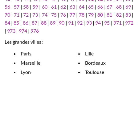
56
|
57
|
58
|
59
|
60
|
61
|
62
|
63
|
64
|
65
|
66
|
67
|
68
|
69
|
70
|
71
|
72
|
73
|
74
|
75
|
76
|
77
|
78
|
79
|
80
|
81
|
82
|
83
|
84
|
85
|
86
|
87
|
88
|
89
|
90
|
91
|
92
|
93
|
94
|
95
|
971
|
972
|
973
|
974
|
976
Les grandes villes :
Paris
Lille
Marseille
Bordeaux
Lyon
Toulouse