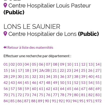
Centre Hospitalier Louis Pasteur
(Public)
LONS LE SAUNIER
Centre Hospitalier de Lons
(Public)
Retour à liste des maternités
Effectuer une recherche par département :
01
|
02
|
03
|
04
|
05
|
06
|
07
|
08
|
09
|
10
|
11
|
12
|
13
|
14
|
15
|
16
|
17
|
18
|
19
|
2A/2B
|
21
|
22
|
23
|
24
|
25
|
26
|
27
|
28
|
29
|
30
|
31
|
32
|
33
|
34
|
35
|
36
|
37
|
38
|
39
|
40
|
41
|
42
|
43
|
44
|
45
|
46
|
47
|
48
|
49
|
50
|
51
|
52
|
53
|
54
|
55
|
56
|
57
|
58
|
59
|
60
|
61
|
62
|
63
|
64
|
65
|
66
|
67
|
68
|
69
|
70
|
71
|
72
|
73
|
74
|
75
|
76
|
77
|
78
|
79
|
80
|
81
|
82
|
83
|
84
|
85
|
86
|
87
|
88
|
89
|
90
|
91
|
92
|
93
|
94
|
95
|
971
|
972