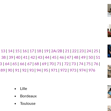
|
13
|
14
|
15
|
16
|
17
|
18
|
19
|
2A/2B
|
21
|
22
|
23
|
24
|
25
|
|
38
|
39
|
40
|
41
|
42
|
43
|
44
|
45
|
46
|
47
|
48
|
49
|
50
|
51
3
|
64
|
65
|
66
|
67
|
68
|
69
|
70
|
71
|
72
|
73
|
74
|
75
|
76
|
|
89
|
90
|
91
|
92
|
93
|
94
|
95
|
971
|
972
|
973
|
974
|
976
Lille
Bordeaux
Toulouse