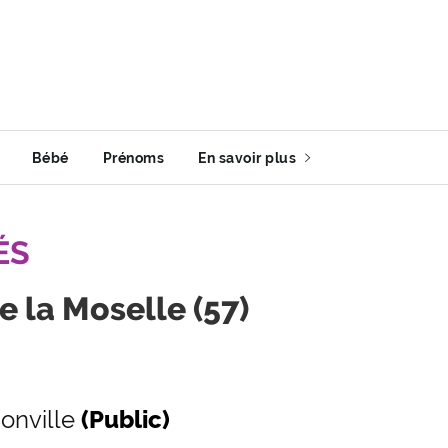
Bébé
Prénoms
En savoir plus
ÉS
e la Moselle (57)
onville
(Public)