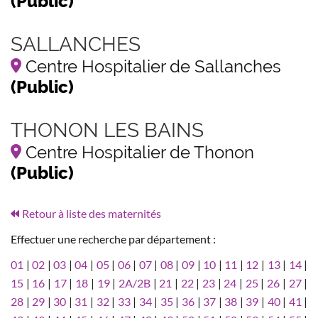
(Public)
SALLANCHES
Centre Hospitalier de Sallanches
(Public)
THONON LES BAINS
Centre Hospitalier de Thonon
(Public)
Retour à liste des maternités
Effectuer une recherche par département :
01
|
02
|
03
|
04
|
05
|
06
|
07
|
08
|
09
|
10
|
11
|
12
|
13
|
14
|
15
|
16
|
17
|
18
|
19
|
2A/2B
|
21
|
22
|
23
|
24
|
25
|
26
|
27
|
28
|
29
|
30
|
31
|
32
|
33
|
34
|
35
|
36
|
37
|
38
|
39
|
40
|
41
|