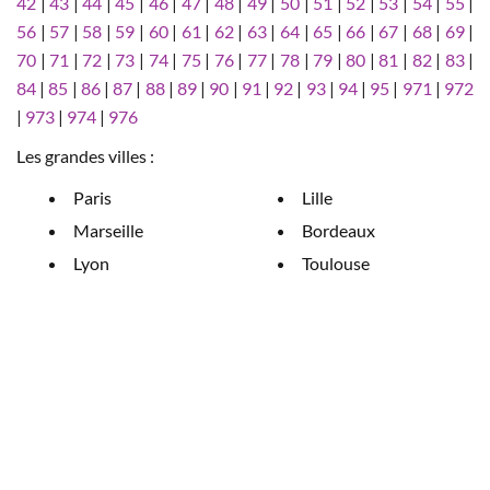
42
|
43
|
44
|
45
|
46
|
47
|
48
|
49
|
50
|
51
|
52
|
53
|
54
|
55
|
56
|
57
|
58
|
59
|
60
|
61
|
62
|
63
|
64
|
65
|
66
|
67
|
68
|
69
|
70
|
71
|
72
|
73
|
74
|
75
|
76
|
77
|
78
|
79
|
80
|
81
|
82
|
83
|
84
|
85
|
86
|
87
|
88
|
89
|
90
|
91
|
92
|
93
|
94
|
95
|
971
|
972
|
973
|
974
|
976
Les grandes villes :
Paris
Lille
Marseille
Bordeaux
Lyon
Toulouse