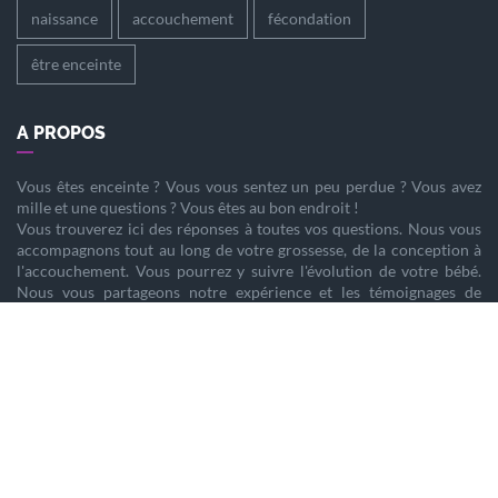
naissance
accouchement
fécondation
être enceinte
A PROPOS
Vous êtes
enceinte
? Vous vous sentez un peu perdue ? Vous avez
mille et une questions ? Vous êtes au bon endroit !
Vous trouverez ici des réponses à toutes vos questions. Nous vous
accompagnons tout au long de votre
grossesse
, de la
conception
à
l'
accouchement
. Vous pourrez y suivre l'évolution de votre
bébé
.
Nous vous partageons notre expérience et les témoignages de
femmes enceintes qui ont vécu la même chose que vous.
Nous sommes là pour vous aider à vivre votre
grossesse
sereinement.
PARTENAIRES
Home staging
Tendance Prénoms 2025