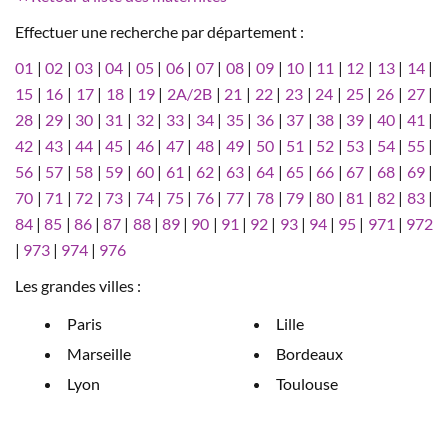
Effectuer une recherche par département :
01
|
02
|
03
|
04
|
05
|
06
|
07
|
08
|
09
|
10
|
11
|
12
|
13
|
14
|
15
|
16
|
17
|
18
|
19
|
2A/2B
|
21
|
22
|
23
|
24
|
25
|
26
|
27
|
28
|
29
|
30
|
31
|
32
|
33
|
34
|
35
|
36
|
37
|
38
|
39
|
40
|
41
|
42
|
43
|
44
|
45
|
46
|
47
|
48
|
49
|
50
|
51
|
52
|
53
|
54
|
55
|
56
|
57
|
58
|
59
|
60
|
61
|
62
|
63
|
64
|
65
|
66
|
67
|
68
|
69
|
70
|
71
|
72
|
73
|
74
|
75
|
76
|
77
|
78
|
79
|
80
|
81
|
82
|
83
|
84
|
85
|
86
|
87
|
88
|
89
|
90
|
91
|
92
|
93
|
94
|
95
|
971
|
972
|
973
|
974
|
976
Les grandes villes :
Paris
Lille
Marseille
Bordeaux
Lyon
Toulouse