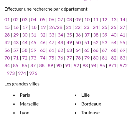
Effectuer une recherche par département :
01
|
02
|
03
|
04
|
05
|
06
|
07
|
08
|
09
|
10
|
11
|
12
|
13
|
14
|
15
|
16
|
17
|
18
|
19
|
2A/2B
|
21
|
22
|
23
|
24
|
25
|
26
|
27
|
28
|
29
|
30
|
31
|
32
|
33
|
34
|
35
|
36
|
37
|
38
|
39
|
40
|
41
|
42
|
43
|
44
|
45
|
46
|
47
|
48
|
49
|
50
|
51
|
52
|
53
|
54
|
55
|
56
|
57
|
58
|
59
|
60
|
61
|
62
|
63
|
64
|
65
|
66
|
67
|
68
|
69
|
70
|
71
|
72
|
73
|
74
|
75
|
76
|
77
|
78
|
79
|
80
|
81
|
82
|
83
|
84
|
85
|
86
|
87
|
88
|
89
|
90
|
91
|
92
|
93
|
94
|
95
|
971
|
972
|
973
|
974
|
976
Les grandes villes :
Paris
Lille
Marseille
Bordeaux
Lyon
Toulouse