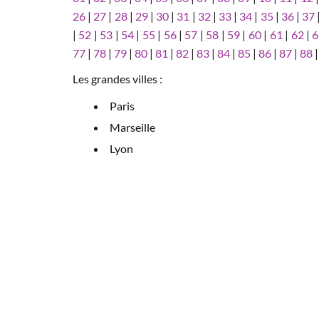
26
|
27
|
28
|
29
|
30
|
31
|
32
|
33
|
34
|
35
|
36
|
37
|
52
|
53
|
54
|
55
|
56
|
57
|
58
|
59
|
60
|
61
|
62
|
6
77
|
78
|
79
|
80
|
81
|
82
|
83
|
84
|
85
|
86
|
87
|
88
Les grandes villes :
Paris
Marseille
Lyon