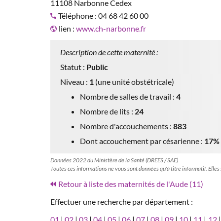
11108 Narbonne Cedex
Téléphone : 04 68 42 60 00
lien :
www.ch-narbonne.fr
Description de cette maternité :
Statut :
Public
Niveau :
1
(une unité obstétricale)
Nombre de salles de travail :
4
Nombre de lits :
24
Nombre d'accouchements :
883
Dont accouchement par césarienne :
17%
Données 2022 du Ministère de la Santé (DREES / SAE)
Toutes ces informations ne vous sont données qu'à titre informatif. Elles
Retour à liste des maternités de l'Aude (11)
Effectuer une recherche par département :
01
|
02
|
03
|
04
|
05
|
06
|
07
|
08
|
09
|
10
|
11
|
12