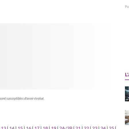
Pu
L
 sont susceptibles d'avoir évolué.
|
13
|
14
|
15
|
16
|
17
|
18
|
19
|
2A/2B
|
21
|
22
|
23
|
24
|
25
|