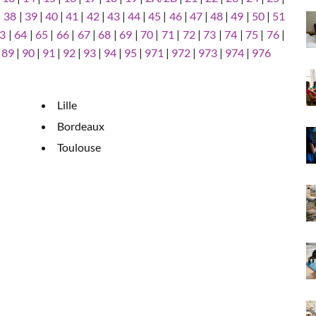
|
38
|
39
|
40
|
41
|
42
|
43
|
44
|
45
|
46
|
47
|
48
|
49
|
50
|
51
3
|
64
|
65
|
66
|
67
|
68
|
69
|
70
|
71
|
72
|
73
|
74
|
75
|
76
|
|
89
|
90
|
91
|
92
|
93
|
94
|
95
|
971
|
972
|
973
|
974
|
976
Lille
Bordeaux
Toulouse