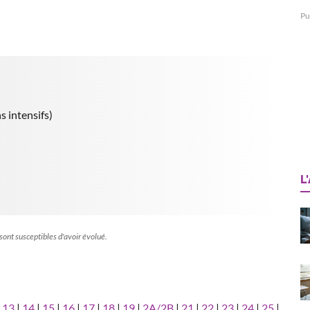
Pu
s intensifs)
L
 sont susceptibles d'avoir évolué.
|
13
|
14
|
15
|
16
|
17
|
18
|
19
|
2A/2B
|
21
|
22
|
23
|
24
|
25
|