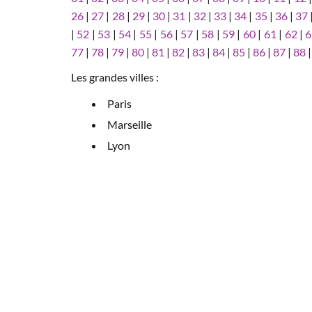
26
|
27
|
28
|
29
|
30
|
31
|
32
|
33
|
34
|
35
|
36
|
37
|
52
|
53
|
54
|
55
|
56
|
57
|
58
|
59
|
60
|
61
|
62
|
6
77
|
78
|
79
|
80
|
81
|
82
|
83
|
84
|
85
|
86
|
87
|
88
Les grandes villes :
Paris
Marseille
Lyon