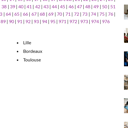
|
38
|
39
|
40
|
41
|
42
|
43
|
44
|
45
|
46
|
47
|
48
|
49
|
50
|
51
3
|
64
|
65
|
66
|
67
|
68
|
69
|
70
|
71
|
72
|
73
|
74
|
75
|
76
|
|
89
|
90
|
91
|
92
|
93
|
94
|
95
|
971
|
972
|
973
|
974
|
976
Lille
Bordeaux
Toulouse