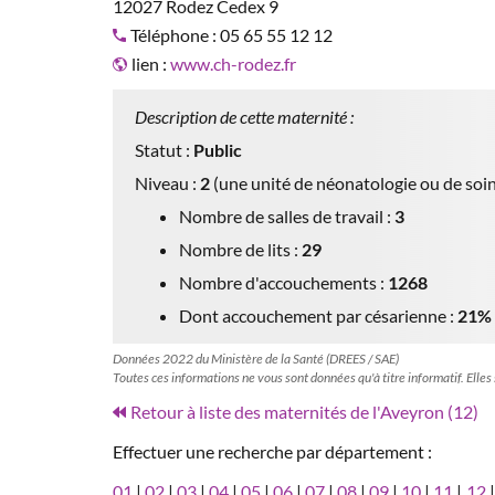
12027 Rodez Cedex 9
Téléphone : 05 65 55 12 12
lien :
www.ch-rodez.fr
Description de cette maternité :
Statut :
Public
Niveau :
2
(une unité de néonatologie ou de soin
Nombre de salles de travail :
3
Nombre de lits :
29
Nombre d'accouchements :
1268
Dont accouchement par césarienne :
21%
Données 2022 du Ministère de la Santé (DREES / SAE)
Toutes ces informations ne vous sont données qu'à titre informatif. Elles
Retour à liste des maternités de l'Aveyron (12)
Effectuer une recherche par département :
01
|
02
|
03
|
04
|
05
|
06
|
07
|
08
|
09
|
10
|
11
|
12