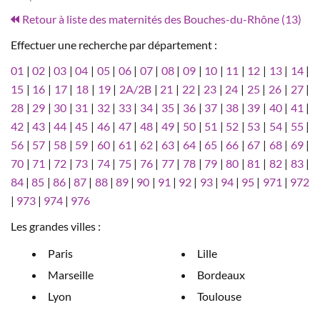
Retour à liste des maternités des Bouches-du-Rhône (13)
Effectuer une recherche par département :
01
|
02
|
03
|
04
|
05
|
06
|
07
|
08
|
09
|
10
|
11
|
12
|
13
|
14
|
15
|
16
|
17
|
18
|
19
|
2A/2B
|
21
|
22
|
23
|
24
|
25
|
26
|
27
|
28
|
29
|
30
|
31
|
32
|
33
|
34
|
35
|
36
|
37
|
38
|
39
|
40
|
41
|
42
|
43
|
44
|
45
|
46
|
47
|
48
|
49
|
50
|
51
|
52
|
53
|
54
|
55
|
56
|
57
|
58
|
59
|
60
|
61
|
62
|
63
|
64
|
65
|
66
|
67
|
68
|
69
|
70
|
71
|
72
|
73
|
74
|
75
|
76
|
77
|
78
|
79
|
80
|
81
|
82
|
83
|
84
|
85
|
86
|
87
|
88
|
89
|
90
|
91
|
92
|
93
|
94
|
95
|
971
|
972
|
973
|
974
|
976
Les grandes villes :
Paris
Lille
Marseille
Bordeaux
Lyon
Toulouse