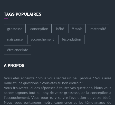
TAGS POPULAIRES
grossesse
conception
bébé
9 mois
maternité
naissance
accouchement
fécondation
être enceinte
A PROPOS
Vous êtes
enceinte
? Vous vous sentez un peu perdue ? Vous avez
mille et une questions ? Vous êtes au bon endroit !
Vous trouverez ici des réponses à toutes vos questions. Nous vous
accompagnons tout au long de votre
grossesse
, de la
conception
à
l'
accouchement
. Vous pourrez y suivre l'évolution de votre
bébé
.
Nous vous partageons notre expérience et les témoignages de
femmes enceintes qui ont vécu la même chose que vous.
Nous sommes là pour vous aider à vivre votre
grossesse