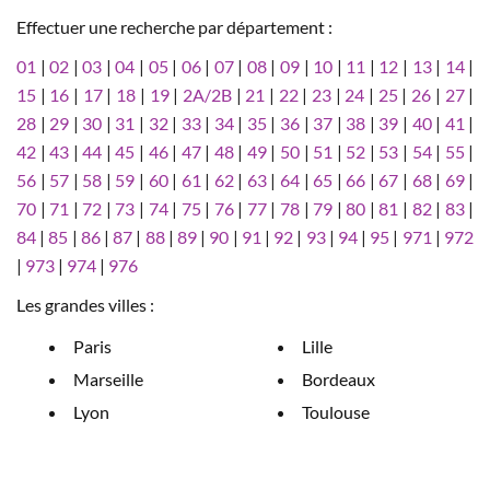
Effectuer une recherche par département :
01
|
02
|
03
|
04
|
05
|
06
|
07
|
08
|
09
|
10
|
11
|
12
|
13
|
14
|
15
|
16
|
17
|
18
|
19
|
2A/2B
|
21
|
22
|
23
|
24
|
25
|
26
|
27
|
28
|
29
|
30
|
31
|
32
|
33
|
34
|
35
|
36
|
37
|
38
|
39
|
40
|
41
|
42
|
43
|
44
|
45
|
46
|
47
|
48
|
49
|
50
|
51
|
52
|
53
|
54
|
55
|
56
|
57
|
58
|
59
|
60
|
61
|
62
|
63
|
64
|
65
|
66
|
67
|
68
|
69
|
70
|
71
|
72
|
73
|
74
|
75
|
76
|
77
|
78
|
79
|
80
|
81
|
82
|
83
|
84
|
85
|
86
|
87
|
88
|
89
|
90
|
91
|
92
|
93
|
94
|
95
|
971
|
972
|
973
|
974
|
976
Les grandes villes :
Paris
Lille
Marseille
Bordeaux
Lyon
Toulouse