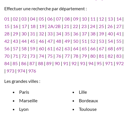
Effectuer une recherche par département :
01
|
02
|
03
|
04
|
05
|
06
|
07
|
08
|
09
|
10
|
11
|
12
|
13
|
14
|
15
|
16
|
17
|
18
|
19
|
2A/2B
|
21
|
22
|
23
|
24
|
25
|
26
|
27
|
28
|
29
|
30
|
31
|
32
|
33
|
34
|
35
|
36
|
37
|
38
|
39
|
40
|
41
|
42
|
43
|
44
|
45
|
46
|
47
|
48
|
49
|
50
|
51
|
52
|
53
|
54
|
55
|
56
|
57
|
58
|
59
|
60
|
61
|
62
|
63
|
64
|
65
|
66
|
67
|
68
|
69
|
70
|
71
|
72
|
73
|
74
|
75
|
76
|
77
|
78
|
79
|
80
|
81
|
82
|
83
|
84
|
85
|
86
|
87
|
88
|
89
|
90
|
91
|
92
|
93
|
94
|
95
|
971
|
972
|
973
|
974
|
976
Les grandes villes :
Paris
Lille
Marseille
Bordeaux
Lyon
Toulouse