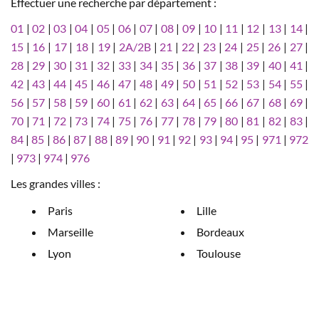
Effectuer une recherche par département :
01
|
02
|
03
|
04
|
05
|
06
|
07
|
08
|
09
|
10
|
11
|
12
|
13
|
14
|
15
|
16
|
17
|
18
|
19
|
2A/2B
|
21
|
22
|
23
|
24
|
25
|
26
|
27
|
28
|
29
|
30
|
31
|
32
|
33
|
34
|
35
|
36
|
37
|
38
|
39
|
40
|
41
|
42
|
43
|
44
|
45
|
46
|
47
|
48
|
49
|
50
|
51
|
52
|
53
|
54
|
55
|
56
|
57
|
58
|
59
|
60
|
61
|
62
|
63
|
64
|
65
|
66
|
67
|
68
|
69
|
70
|
71
|
72
|
73
|
74
|
75
|
76
|
77
|
78
|
79
|
80
|
81
|
82
|
83
|
84
|
85
|
86
|
87
|
88
|
89
|
90
|
91
|
92
|
93
|
94
|
95
|
971
|
972
|
973
|
974
|
976
Les grandes villes :
Paris
Lille
Marseille
Bordeaux
Lyon
Toulouse