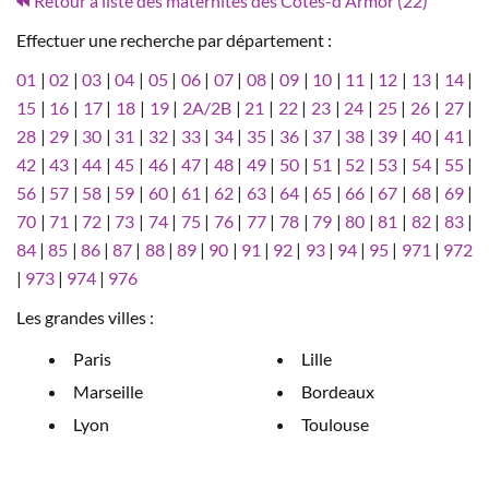
Retour à liste des maternités des Côtes-d'Armor (22)
Effectuer une recherche par département :
01
|
02
|
03
|
04
|
05
|
06
|
07
|
08
|
09
|
10
|
11
|
12
|
13
|
14
|
15
|
16
|
17
|
18
|
19
|
2A/2B
|
21
|
22
|
23
|
24
|
25
|
26
|
27
|
28
|
29
|
30
|
31
|
32
|
33
|
34
|
35
|
36
|
37
|
38
|
39
|
40
|
41
|
42
|
43
|
44
|
45
|
46
|
47
|
48
|
49
|
50
|
51
|
52
|
53
|
54
|
55
|
56
|
57
|
58
|
59
|
60
|
61
|
62
|
63
|
64
|
65
|
66
|
67
|
68
|
69
|
70
|
71
|
72
|
73
|
74
|
75
|
76
|
77
|
78
|
79
|
80
|
81
|
82
|
83
|
84
|
85
|
86
|
87
|
88
|
89
|
90
|
91
|
92
|
93
|
94
|
95
|
971
|
972
|
973
|
974
|
976
Les grandes villes :
Paris
Lille
Marseille
Bordeaux
Lyon
Toulouse