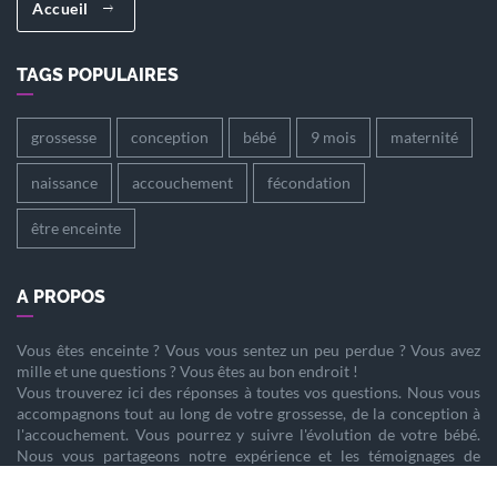
Accueil
TAGS POPULAIRES
grossesse
conception
bébé
9 mois
maternité
naissance
accouchement
fécondation
être enceinte
A PROPOS
Vous êtes
enceinte
? Vous vous sentez un peu perdue ? Vous avez
mille et une questions ? Vous êtes au bon endroit !
Vous trouverez ici des réponses à toutes vos questions. Nous vous
accompagnons tout au long de votre
grossesse
, de la
conception
à
l'
accouchement
. Vous pourrez y suivre l'évolution de votre
bébé
.
Nous vous partageons notre expérience et les témoignages de
femmes enceintes qui ont vécu la même chose que vous.