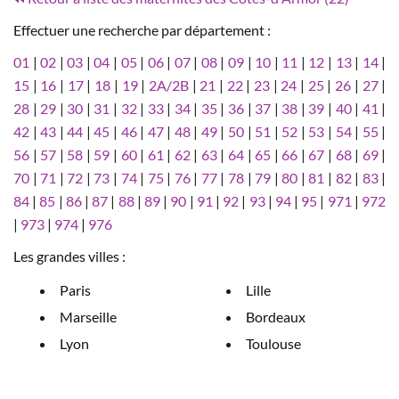
Effectuer une recherche par département :
01
|
02
|
03
|
04
|
05
|
06
|
07
|
08
|
09
|
10
|
11
|
12
|
13
|
14
|
15
|
16
|
17
|
18
|
19
|
2A/2B
|
21
|
22
|
23
|
24
|
25
|
26
|
27
|
28
|
29
|
30
|
31
|
32
|
33
|
34
|
35
|
36
|
37
|
38
|
39
|
40
|
41
|
42
|
43
|
44
|
45
|
46
|
47
|
48
|
49
|
50
|
51
|
52
|
53
|
54
|
55
|
56
|
57
|
58
|
59
|
60
|
61
|
62
|
63
|
64
|
65
|
66
|
67
|
68
|
69
|
70
|
71
|
72
|
73
|
74
|
75
|
76
|
77
|
78
|
79
|
80
|
81
|
82
|
83
|
84
|
85
|
86
|
87
|
88
|
89
|
90
|
91
|
92
|
93
|
94
|
95
|
971
|
972
|
973
|
974
|
976
Les grandes villes :
Paris
Lille
Marseille
Bordeaux
Lyon
Toulouse