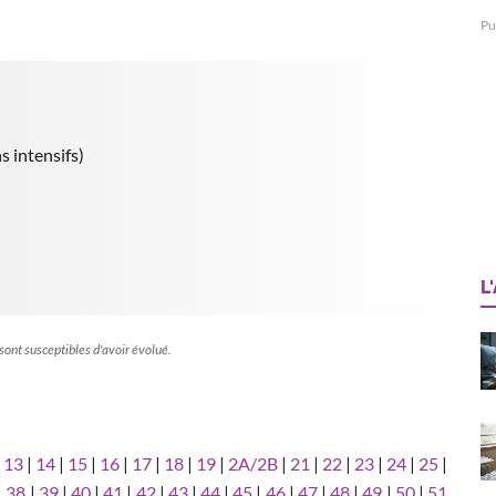
Pu
s intensifs)
L
 sont susceptibles d'avoir évolué.
|
13
|
14
|
15
|
16
|
17
|
18
|
19
|
2A/2B
|
21
|
22
|
23
|
24
|
25
|
|
38
|
39
|
40
|
41
|
42
|
43
|
44
|
45
|
46
|
47
|
48
|
49
|
50
|
51