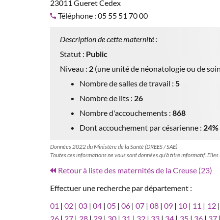
23011 Gueret Cedex
Téléphone : 05 55 51 70 00
Description de cette maternité :
Statut :
Public
Niveau :
2
(une unité de néonatologie ou de soin
Nombre de salles de travail :
5
Nombre de lits :
26
Nombre d'accouchements :
868
Dont accouchement par césarienne :
24%
Données 2022 du Ministère de la Santé (DREES / SAE)
Toutes ces informations ne vous sont données qu'à titre informatif. Elles
Retour à liste des maternités de la Creuse (23)
Effectuer une recherche par département :
01
|
02
|
03
|
04
|
05
|
06
|
07
|
08
|
09
|
10
|
11
|
12
26
|
27
|
28
|
29
|
30
|
31
|
32
|
33
|
34
|
35
|
36
|
37