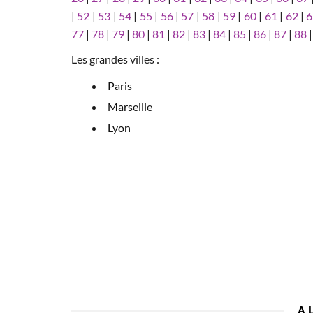
|
52
|
53
|
54
|
55
|
56
|
57
|
58
|
59
|
60
|
61
|
62
|
6
77
|
78
|
79
|
80
|
81
|
82
|
83
|
84
|
85
|
86
|
87
|
88
Les grandes villes :
Paris
Marseille
Lyon
A 