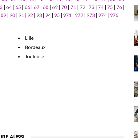
3
|
64
|
65
|
66
|
67
|
68
|
69
|
70
|
71
|
72
|
73
|
74
|
75
|
76
|
|
89
|
90
|
91
|
92
|
93
|
94
|
95
|
971
|
972
|
973
|
974
|
976
Lille
Bordeaux
Toulouse
LIRE AUSSI