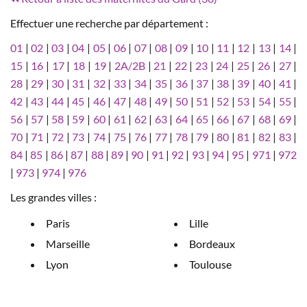
Effectuer une recherche par département :
01
|
02
|
03
|
04
|
05
|
06
|
07
|
08
|
09
|
10
|
11
|
12
|
13
|
14
|
15
|
16
|
17
|
18
|
19
|
2A/2B
|
21
|
22
|
23
|
24
|
25
|
26
|
27
|
28
|
29
|
30
|
31
|
32
|
33
|
34
|
35
|
36
|
37
|
38
|
39
|
40
|
41
|
42
|
43
|
44
|
45
|
46
|
47
|
48
|
49
|
50
|
51
|
52
|
53
|
54
|
55
|
56
|
57
|
58
|
59
|
60
|
61
|
62
|
63
|
64
|
65
|
66
|
67
|
68
|
69
|
70
|
71
|
72
|
73
|
74
|
75
|
76
|
77
|
78
|
79
|
80
|
81
|
82
|
83
|
84
|
85
|
86
|
87
|
88
|
89
|
90
|
91
|
92
|
93
|
94
|
95
|
971
|
972
|
973
|
974
|
976
Les grandes villes :
Paris
Lille
Marseille
Bordeaux
Lyon
Toulouse