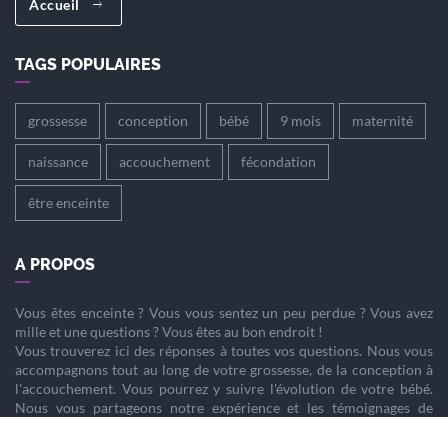
Accueil
TAGS POPULAIRES
grossesse
conception
bébé
9 mois
maternité
naissance
accouchement
fécondation
être enceinte
A PROPOS
Vous êtes
enceinte
? Vous vous sentez un peu perdue ? Vous avez
mille et une questions ? Vous êtes au bon endroit !
Vous trouverez ici des réponses à toutes vos questions. Nous vous
accompagnons tout au long de votre
grossesse
, de la
conception
à
l'
accouchement
. Vous pourrez y suivre l'évolution de votre
bébé
.
Nous vous partageons notre expérience et les témoignages de
femmes enceintes qui ont vécu la même chose que vous.
Nous sommes là pour vous aider à vivre votre
grossesse