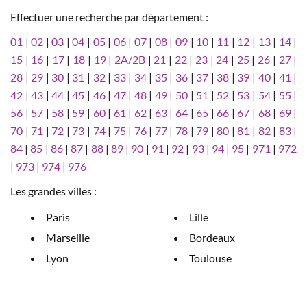
Effectuer une recherche par département :
01
|
02
|
03
|
04
|
05
|
06
|
07
|
08
|
09
|
10
|
11
|
12
|
13
|
14
|
15
|
16
|
17
|
18
|
19
|
2A/2B
|
21
|
22
|
23
|
24
|
25
|
26
|
27
|
28
|
29
|
30
|
31
|
32
|
33
|
34
|
35
|
36
|
37
|
38
|
39
|
40
|
41
|
42
|
43
|
44
|
45
|
46
|
47
|
48
|
49
|
50
|
51
|
52
|
53
|
54
|
55
|
56
|
57
|
58
|
59
|
60
|
61
|
62
|
63
|
64
|
65
|
66
|
67
|
68
|
69
|
70
|
71
|
72
|
73
|
74
|
75
|
76
|
77
|
78
|
79
|
80
|
81
|
82
|
83
|
84
|
85
|
86
|
87
|
88
|
89
|
90
|
91
|
92
|
93
|
94
|
95
|
971
|
972
|
973
|
974
|
976
Les grandes villes :
Paris
Lille
Marseille
Bordeaux
Lyon
Toulouse