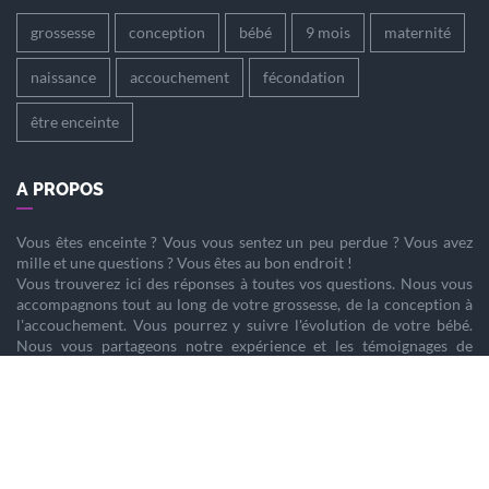
grossesse
conception
bébé
9 mois
maternité
naissance
accouchement
fécondation
être enceinte
A PROPOS
Vous êtes
enceinte
? Vous vous sentez un peu perdue ? Vous avez
mille et une questions ? Vous êtes au bon endroit !
Vous trouverez ici des réponses à toutes vos questions. Nous vous
accompagnons tout au long de votre
grossesse
, de la
conception
à
l'
accouchement
. Vous pourrez y suivre l'évolution de votre
bébé
.
Nous vous partageons notre expérience et les témoignages de
femmes enceintes qui ont vécu la même chose que vous.
Nous sommes là pour vous aider à vivre votre
grossesse
sereinement.
PARTENAIRES