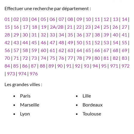
Effectuer une recherche par département :
01
|
02
|
03
|
04
|
05
|
06
|
07
|
08
|
09
|
10
|
11
|
12
|
13
|
14
|
15
|
16
|
17
|
18
|
19
|
2A/2B
|
21
|
22
|
23
|
24
|
25
|
26
|
27
|
28
|
29
|
30
|
31
|
32
|
33
|
34
|
35
|
36
|
37
|
38
|
39
|
40
|
41
|
42
|
43
|
44
|
45
|
46
|
47
|
48
|
49
|
50
|
51
|
52
|
53
|
54
|
55
|
56
|
57
|
58
|
59
|
60
|
61
|
62
|
63
|
64
|
65
|
66
|
67
|
68
|
69
|
70
|
71
|
72
|
73
|
74
|
75
|
76
|
77
|
78
|
79
|
80
|
81
|
82
|
83
|
84
|
85
|
86
|
87
|
88
|
89
|
90
|
91
|
92
|
93
|
94
|
95
|
971
|
972
|
973
|
974
|
976
Les grandes villes :
Paris
Lille
Marseille
Bordeaux
Lyon
Toulouse