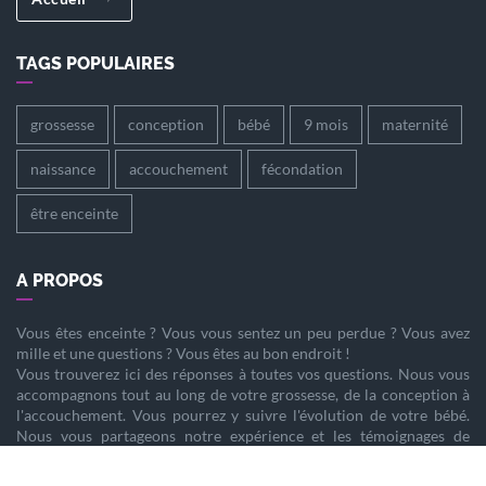
TAGS POPULAIRES
grossesse
conception
bébé
9 mois
maternité
naissance
accouchement
fécondation
être enceinte
A PROPOS
Vous êtes
enceinte
? Vous vous sentez un peu perdue ? Vous avez
mille et une questions ? Vous êtes au bon endroit !
Vous trouverez ici des réponses à toutes vos questions. Nous vous
accompagnons tout au long de votre
grossesse
, de la
conception
à
l'
accouchement
. Vous pourrez y suivre l'évolution de votre
bébé
.
Nous vous partageons notre expérience et les témoignages de
femmes enceintes qui ont vécu la même chose que vous.
Nous sommes là pour vous aider à vivre votre
grossesse