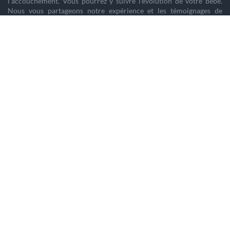
l'
accouchement
. Vous pourrez y suivre l'évolution de votre
bébé
.
Nous vous partageons notre expérience et les témoignages de
femmes enceintes qui ont vécu la même chose que vous.
Nous sommes là pour vous aider à vivre votre
grossesse
sereinement.
PARTENAIRES
Home staging
Tendance Prénoms 2025
Création de site
Etre enceinte
Copywriting & storytelling
Guide des vins de France
Accueil
Mentions Légales
RGPD
© BEBEPASSION.COM - TOUS DROITS RÉSERVÉS AOÛT 2026