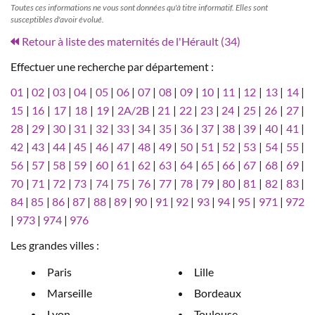
Toutes ces informations ne vous sont données qu'à titre informatif. Elles sont
susceptibles d'avoir évolué.
Retour à liste des maternités de l'Hérault (34)
Effectuer une recherche par département :
01
|
02
|
03
|
04
|
05
|
06
|
07
|
08
|
09
|
10
|
11
|
12
|
13
|
14
|
15
|
16
|
17
|
18
|
19
|
2A/2B
|
21
|
22
|
23
|
24
|
25
|
26
|
27
|
28
|
29
|
30
|
31
|
32
|
33
|
34
|
35
|
36
|
37
|
38
|
39
|
40
|
41
|
42
|
43
|
44
|
45
|
46
|
47
|
48
|
49
|
50
|
51
|
52
|
53
|
54
|
55
|
56
|
57
|
58
|
59
|
60
|
61
|
62
|
63
|
64
|
65
|
66
|
67
|
68
|
69
|
70
|
71
|
72
|
73
|
74
|
75
|
76
|
77
|
78
|
79
|
80
|
81
|
82
|
83
|
84
|
85
|
86
|
87
|
88
|
89
|
90
|
91
|
92
|
93
|
94
|
95
|
971
|
972
|
973
|
974
|
976
Les grandes villes :
Paris
Lille
Marseille
Bordeaux
Lyon
Toulouse