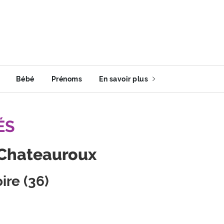
Bébé
Prénoms
En savoir plus
ÉS
 Chateauroux
ire (36)