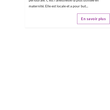
péridurale. C'est l'anesthésie la plus utilisée en
maternité. Elle est locale et a pour but...
En savoir plus