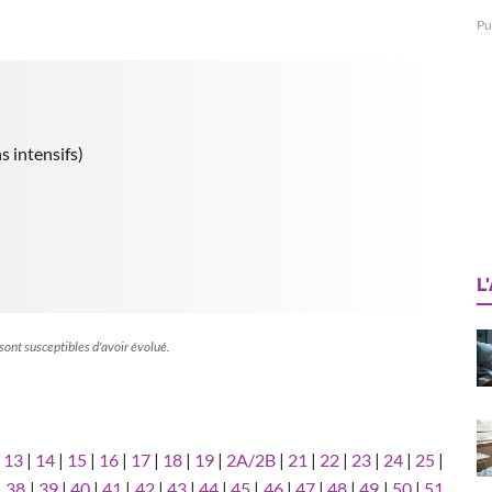
Pu
s intensifs)
L
 sont susceptibles d'avoir évolué.
|
13
|
14
|
15
|
16
|
17
|
18
|
19
|
2A/2B
|
21
|
22
|
23
|
24
|
25
|
|
38
|
39
|
40
|
41
|
42
|
43
|
44
|
45
|
46
|
47
|
48
|
49
|
50
|
51