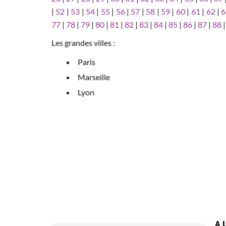
|
52
|
53
|
54
|
55
|
56
|
57
|
58
|
59
|
60
|
61
|
62
|
6
77
|
78
|
79
|
80
|
81
|
82
|
83
|
84
|
85
|
86
|
87
|
88
Les grandes villes :
Paris
Marseille
Lyon
A 