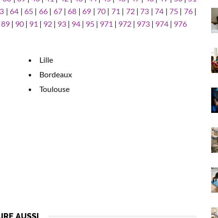
3
|
64
|
65
|
66
|
67
|
68
|
69
|
70
|
71
|
72
|
73
|
74
|
75
|
76
|
|
89
|
90
|
91
|
92
|
93
|
94
|
95
|
971
|
972
|
973
|
974
|
976
Lille
Bordeaux
Toulouse
LIRE AUSSI