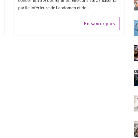
concerne 16 % des femmes. Elle consiste à inciser la
partie inférieure de l'abdomen et de...
En savoir plus