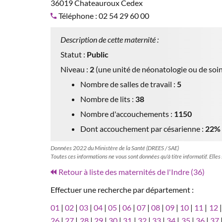
36019 Chateauroux Cedex
Téléphone : 02 54 29 60 00
Description de cette maternité :
Statut :
Public
Niveau :
2
(une unité de néonatologie ou de soin
Nombre de salles de travail :
5
Nombre de lits :
38
Nombre d'accouchements :
1150
Dont accouchement par césarienne :
22%
Données 2022 du Ministère de la Santé (DREES / SAE)
Toutes ces informations ne vous sont données qu'à titre informatif. Elles
Retour à liste des maternités de l'Indre (36)
Effectuer une recherche par département :
01
|
02
|
03
|
04
|
05
|
06
|
07
|
08
|
09
|
10
|
11
|
12
26
|
27
|
28
|
29
|
30
|
31
|
32
|
33
|
34
|
35
|
36
|
37