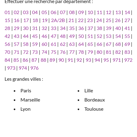
Effectuer une recherche par département :
01
|
02
|
03
|
04
|
05
|
06
|
07
|
08
|
09
|
10
|
11
|
12
|
13
|
14
|
15
|
16
|
17
|
18
|
19
|
2A/2B
|
21
|
22
|
23
|
24
|
25
|
26
|
27
|
28
|
29
|
30
|
31
|
32
|
33
|
34
|
35
|
36
|
37
|
38
|
39
|
40
|
41
|
42
|
43
|
44
|
45
|
46
|
47
|
48
|
49
|
50
|
51
|
52
|
53
|
54
|
55
|
56
|
57
|
58
|
59
|
60
|
61
|
62
|
63
|
64
|
65
|
66
|
67
|
68
|
69
|
70
|
71
|
72
|
73
|
74
|
75
|
76
|
77
|
78
|
79
|
80
|
81
|
82
|
83
|
84
|
85
|
86
|
87
|
88
|
89
|
90
|
91
|
92
|
93
|
94
|
95
|
971
|
972
|
973
|
974
|
976
Les grandes villes :
Paris
Lille
Marseille
Bordeaux
Lyon
Toulouse