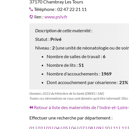
37170 Chambray Les Tours
Téléphone : 02 47 22 21 11
lien :
www.pslv.fr
Description de cette maternité :
Statut :
Privé
Niveau :
2
(une unité de néonatologie ou de soin
Nombre de salles de travail :
6
Nombre de lits :
51
Nombre d'accouchements :
1969
Dont accouchement par césarienne :
21%
Données 2022 du Ministère de la Santé (DREES / SAE)
Toutes ces informations ne vous sont données qu'à titre informatif. Elles
Retour à liste des maternités de l'Indre-et-Loire 
Effectuer une recherche par département :
01
|
02
|
03
|
04
|
05
|
06
|
07
|
08
|
09
|
10
|
11
|
12