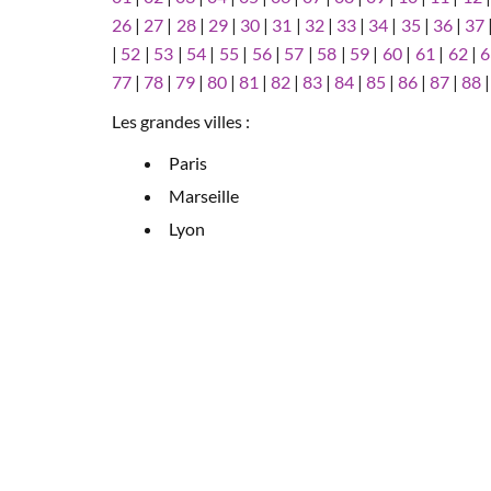
26
|
27
|
28
|
29
|
30
|
31
|
32
|
33
|
34
|
35
|
36
|
37
|
52
|
53
|
54
|
55
|
56
|
57
|
58
|
59
|
60
|
61
|
62
|
6
77
|
78
|
79
|
80
|
81
|
82
|
83
|
84
|
85
|
86
|
87
|
88
Les grandes villes :
Paris
Marseille
Lyon