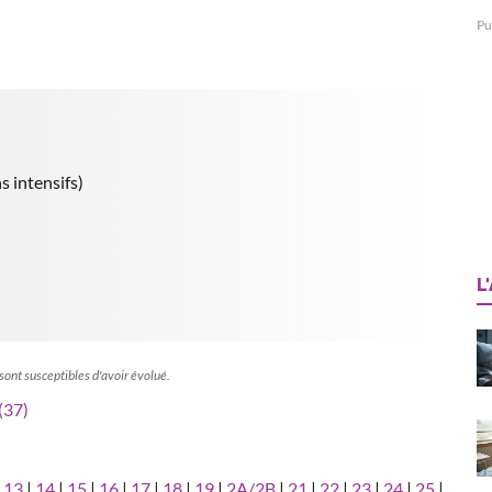
Pu
s intensifs)
L
 sont susceptibles d'avoir évolué.
(37)
|
13
|
14
|
15
|
16
|
17
|
18
|
19
|
2A/2B
|
21
|
22
|
23
|
24
|
25
|