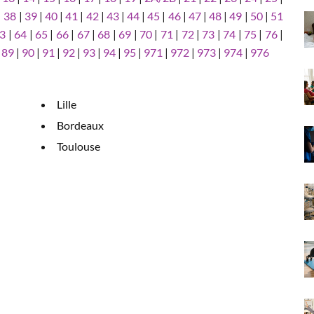
|
38
|
39
|
40
|
41
|
42
|
43
|
44
|
45
|
46
|
47
|
48
|
49
|
50
|
51
3
|
64
|
65
|
66
|
67
|
68
|
69
|
70
|
71
|
72
|
73
|
74
|
75
|
76
|
|
89
|
90
|
91
|
92
|
93
|
94
|
95
|
971
|
972
|
973
|
974
|
976
Lille
Bordeaux
Toulouse