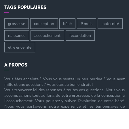
TAGS POPULAIRES
grossesse
conception
bébé
9 mois
maternité
naissance
accouchement
fécondation
être enceinte
A PROPOS
Vous êtes
enceinte
? Vous vous sentez un peu perdue ? Vous avez
mille et une questions ? Vous êtes au bon endroit !
Vous trouverez ici des réponses à toutes vos questions. Nous vous
accompagnons tout au long de votre
grossesse
, de la
conception
à
l'
accouchement
. Vous pourrez y suivre l'évolution de votre
bébé
.
Nous vous partageons notre expérience et les témoignages de
femmes enceintes qui ont vécu la même chose que vous.
Nous sommes là pour vous aider à vivre votre
grossesse
sereinement.