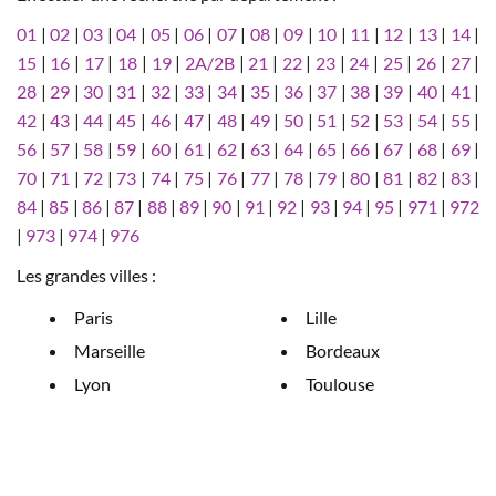
01
|
02
|
03
|
04
|
05
|
06
|
07
|
08
|
09
|
10
|
11
|
12
|
13
|
14
|
15
|
16
|
17
|
18
|
19
|
2A/2B
|
21
|
22
|
23
|
24
|
25
|
26
|
27
|
28
|
29
|
30
|
31
|
32
|
33
|
34
|
35
|
36
|
37
|
38
|
39
|
40
|
41
|
42
|
43
|
44
|
45
|
46
|
47
|
48
|
49
|
50
|
51
|
52
|
53
|
54
|
55
|
56
|
57
|
58
|
59
|
60
|
61
|
62
|
63
|
64
|
65
|
66
|
67
|
68
|
69
|
70
|
71
|
72
|
73
|
74
|
75
|
76
|
77
|
78
|
79
|
80
|
81
|
82
|
83
|
84
|
85
|
86
|
87
|
88
|
89
|
90
|
91
|
92
|
93
|
94
|
95
|
971
|
972
|
973
|
974
|
976
Les grandes villes :
Paris
Lille
Marseille
Bordeaux
Lyon
Toulouse