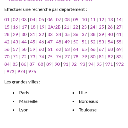
Effectuer une recherche par département :
01
|
02
|
03
|
04
|
05
|
06
|
07
|
08
|
09
|
10
|
11
|
12
|
13
|
14
|
15
|
16
|
17
|
18
|
19
|
2A/2B
|
21
|
22
|
23
|
24
|
25
|
26
|
27
|
28
|
29
|
30
|
31
|
32
|
33
|
34
|
35
|
36
|
37
|
38
|
39
|
40
|
41
|
42
|
43
|
44
|
45
|
46
|
47
|
48
|
49
|
50
|
51
|
52
|
53
|
54
|
55
|
56
|
57
|
58
|
59
|
60
|
61
|
62
|
63
|
64
|
65
|
66
|
67
|
68
|
69
|
70
|
71
|
72
|
73
|
74
|
75
|
76
|
77
|
78
|
79
|
80
|
81
|
82
|
83
|
84
|
85
|
86
|
87
|
88
|
89
|
90
|
91
|
92
|
93
|
94
|
95
|
971
|
972
|
973
|
974
|
976
Les grandes villes :
Paris
Lille
Marseille
Bordeaux
Lyon
Toulouse