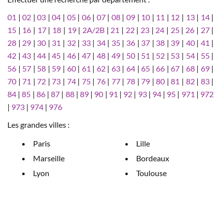
01
|
02
|
03
|
04
|
05
|
06
|
07
|
08
|
09
|
10
|
11
|
12
|
13
|
14
|
15
|
16
|
17
|
18
|
19
|
2A/2B
|
21
|
22
|
23
|
24
|
25
|
26
|
27
|
28
|
29
|
30
|
31
|
32
|
33
|
34
|
35
|
36
|
37
|
38
|
39
|
40
|
41
|
42
|
43
|
44
|
45
|
46
|
47
|
48
|
49
|
50
|
51
|
52
|
53
|
54
|
55
|
56
|
57
|
58
|
59
|
60
|
61
|
62
|
63
|
64
|
65
|
66
|
67
|
68
|
69
|
70
|
71
|
72
|
73
|
74
|
75
|
76
|
77
|
78
|
79
|
80
|
81
|
82
|
83
|
84
|
85
|
86
|
87
|
88
|
89
|
90
|
91
|
92
|
93
|
94
|
95
|
971
|
972
|
973
|
974
|
976
Les grandes villes :
Paris
Lille
Marseille
Bordeaux
Lyon
Toulouse