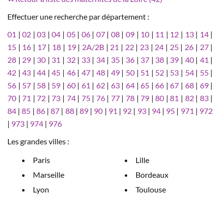
Effectuer une recherche par département :
01
|
02
|
03
|
04
|
05
|
06
|
07
|
08
|
09
|
10
|
11
|
12
|
13
|
14
|
15
|
16
|
17
|
18
|
19
|
2A/2B
|
21
|
22
|
23
|
24
|
25
|
26
|
27
|
28
|
29
|
30
|
31
|
32
|
33
|
34
|
35
|
36
|
37
|
38
|
39
|
40
|
41
|
42
|
43
|
44
|
45
|
46
|
47
|
48
|
49
|
50
|
51
|
52
|
53
|
54
|
55
|
56
|
57
|
58
|
59
|
60
|
61
|
62
|
63
|
64
|
65
|
66
|
67
|
68
|
69
|
70
|
71
|
72
|
73
|
74
|
75
|
76
|
77
|
78
|
79
|
80
|
81
|
82
|
83
|
84
|
85
|
86
|
87
|
88
|
89
|
90
|
91
|
92
|
93
|
94
|
95
|
971
|
972
|
973
|
974
|
976
Les grandes villes :
Paris
Lille
Marseille
Bordeaux
Lyon
Toulouse