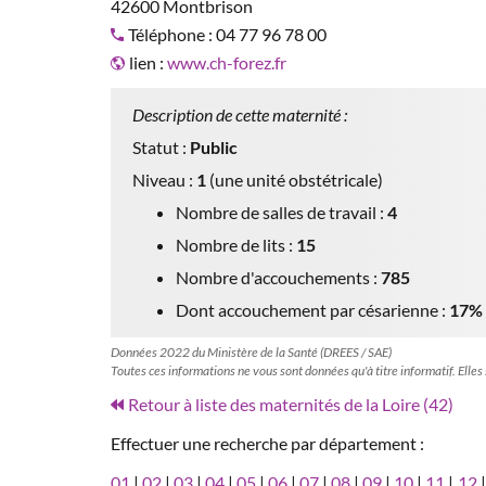
42600 Montbrison
Téléphone : 04 77 96 78 00
lien :
www.ch-forez.fr
Description de cette maternité :
Statut :
Public
Niveau :
1
(une unité obstétricale)
Nombre de salles de travail :
4
Nombre de lits :
15
Nombre d'accouchements :
785
Dont accouchement par césarienne :
17%
Données 2022 du Ministère de la Santé (DREES / SAE)
Toutes ces informations ne vous sont données qu'à titre informatif. Elles
Retour à liste des maternités de la Loire (42)
Effectuer une recherche par département :
01
|
02
|
03
|
04
|
05
|
06
|
07
|
08
|
09
|
10
|
11
|
12