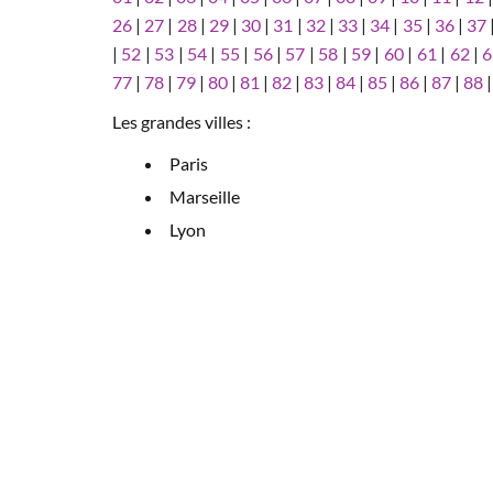
26
|
27
|
28
|
29
|
30
|
31
|
32
|
33
|
34
|
35
|
36
|
37
|
52
|
53
|
54
|
55
|
56
|
57
|
58
|
59
|
60
|
61
|
62
|
6
77
|
78
|
79
|
80
|
81
|
82
|
83
|
84
|
85
|
86
|
87
|
88
Les grandes villes :
Paris
Marseille
Lyon