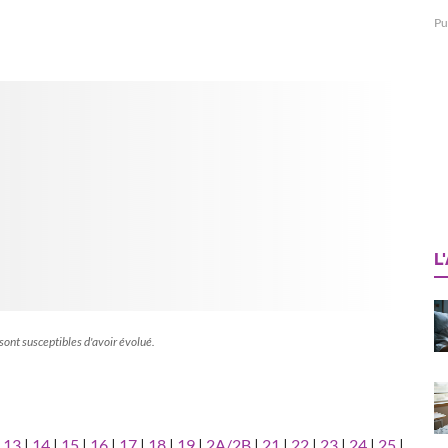
Pu
L
 sont susceptibles d'avoir évolué.
|
13
|
14
|
15
|
16
|
17
|
18
|
19
|
2A/2B
|
21
|
22
|
23
|
24
|
25
|