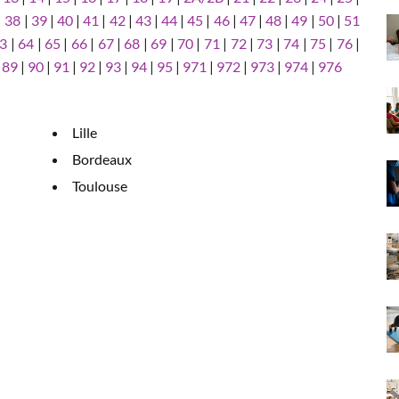
|
38
|
39
|
40
|
41
|
42
|
43
|
44
|
45
|
46
|
47
|
48
|
49
|
50
|
51
3
|
64
|
65
|
66
|
67
|
68
|
69
|
70
|
71
|
72
|
73
|
74
|
75
|
76
|
|
89
|
90
|
91
|
92
|
93
|
94
|
95
|
971
|
972
|
973
|
974
|
976
Lille
Bordeaux
Toulouse