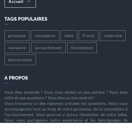
Accueil
TAGS POPULAIRES
grossesse
conception
bébé
9 mois
maternité
naissance
accouchement
fécondation
être enceinte
A PROPOS
Vous êtes
enceinte
? Vous vous sentez un peu perdue ? Vous avez
mille et une questions ? Vous êtes au bon endroit !
Vous trouverez ici des réponses à toutes vos questions. Nous vous
accompagnons tout au long de votre
grossesse
, de la
conception
à
l'
accouchement
. Vous pourrez y suivre l'évolution de votre
bébé
.
Nous vous partageons notre expérience et les témoignages de
femmes enceintes qui ont vécu la même chose que vous.
Nous sommes là pour vous aider à vivre votre
grossesse