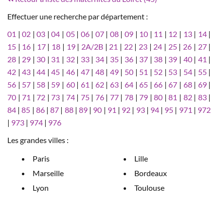
Effectuer une recherche par département :
01
|
02
|
03
|
04
|
05
|
06
|
07
|
08
|
09
|
10
|
11
|
12
|
13
|
14
|
15
|
16
|
17
|
18
|
19
|
2A/2B
|
21
|
22
|
23
|
24
|
25
|
26
|
27
|
28
|
29
|
30
|
31
|
32
|
33
|
34
|
35
|
36
|
37
|
38
|
39
|
40
|
41
|
42
|
43
|
44
|
45
|
46
|
47
|
48
|
49
|
50
|
51
|
52
|
53
|
54
|
55
|
56
|
57
|
58
|
59
|
60
|
61
|
62
|
63
|
64
|
65
|
66
|
67
|
68
|
69
|
70
|
71
|
72
|
73
|
74
|
75
|
76
|
77
|
78
|
79
|
80
|
81
|
82
|
83
|
84
|
85
|
86
|
87
|
88
|
89
|
90
|
91
|
92
|
93
|
94
|
95
|
971
|
972
|
973
|
974
|
976
Les grandes villes :
Paris
Lille
Marseille
Bordeaux
Lyon
Toulouse