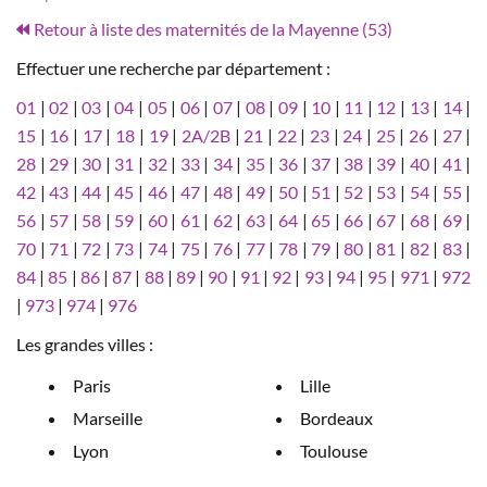
Retour à liste des maternités de la Mayenne (53)
Effectuer une recherche par département :
01
|
02
|
03
|
04
|
05
|
06
|
07
|
08
|
09
|
10
|
11
|
12
|
13
|
14
|
15
|
16
|
17
|
18
|
19
|
2A/2B
|
21
|
22
|
23
|
24
|
25
|
26
|
27
|
28
|
29
|
30
|
31
|
32
|
33
|
34
|
35
|
36
|
37
|
38
|
39
|
40
|
41
|
42
|
43
|
44
|
45
|
46
|
47
|
48
|
49
|
50
|
51
|
52
|
53
|
54
|
55
|
56
|
57
|
58
|
59
|
60
|
61
|
62
|
63
|
64
|
65
|
66
|
67
|
68
|
69
|
70
|
71
|
72
|
73
|
74
|
75
|
76
|
77
|
78
|
79
|
80
|
81
|
82
|
83
|
84
|
85
|
86
|
87
|
88
|
89
|
90
|
91
|
92
|
93
|
94
|
95
|
971
|
972
|
973
|
974
|
976
Les grandes villes :
Paris
Lille
Marseille
Bordeaux
Lyon
Toulouse