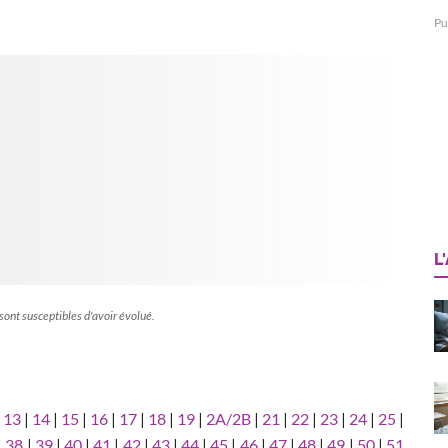
Pu
L
 sont susceptibles d'avoir évolué.
|
13
|
14
|
15
|
16
|
17
|
18
|
19
|
2A/2B
|
21
|
22
|
23
|
24
|
25
|
|
38
|
39
|
40
|
41
|
42
|
43
|
44
|
45
|
46
|
47
|
48
|
49
|
50
|
51