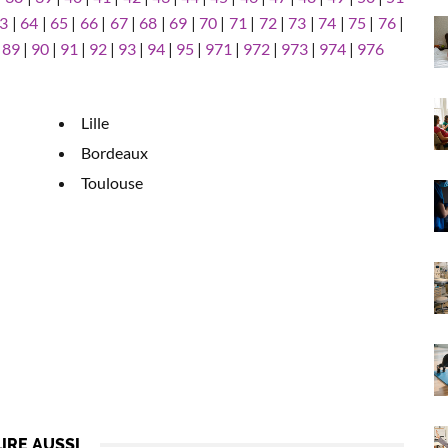
3
|
64
|
65
|
66
|
67
|
68
|
69
|
70
|
71
|
72
|
73
|
74
|
75
|
76
|
|
89
|
90
|
91
|
92
|
93
|
94
|
95
|
971
|
972
|
973
|
974
|
976
Lille
Bordeaux
Toulouse
LIRE AUSSI