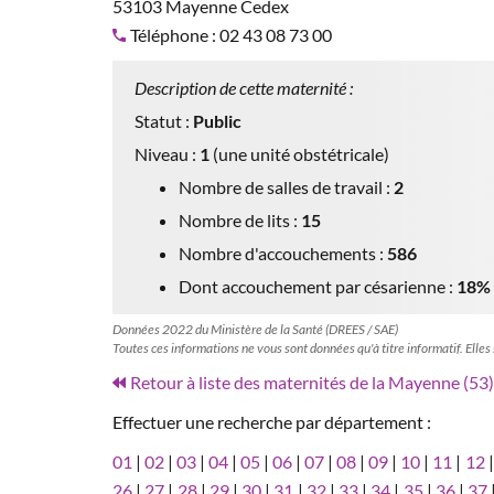
53103 Mayenne Cedex
Téléphone : 02 43 08 73 00
Description de cette maternité :
Statut :
Public
Niveau :
1
(une unité obstétricale)
Nombre de salles de travail :
2
Nombre de lits :
15
Nombre d'accouchements :
586
Dont accouchement par césarienne :
18%
Données 2022 du Ministère de la Santé (DREES / SAE)
Toutes ces informations ne vous sont données qu'à titre informatif. Elles
Retour à liste des maternités de la Mayenne (53)
Effectuer une recherche par département :
01
|
02
|
03
|
04
|
05
|
06
|
07
|
08
|
09
|
10
|
11
|
12
26
|
27
|
28
|
29
|
30
|
31
|
32
|
33
|
34
|
35
|
36
|
37