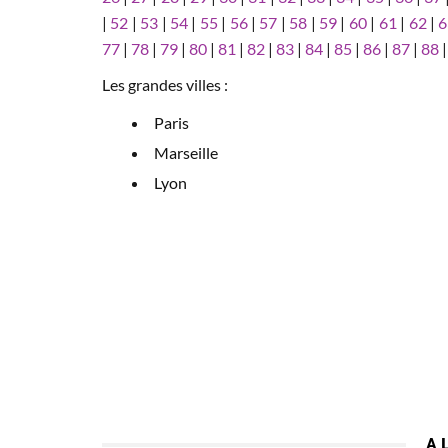
|
52
|
53
|
54
|
55
|
56
|
57
|
58
|
59
|
60
|
61
|
62
|
6
77
|
78
|
79
|
80
|
81
|
82
|
83
|
84
|
85
|
86
|
87
|
88
Les grandes villes :
Paris
Marseille
Lyon
A 