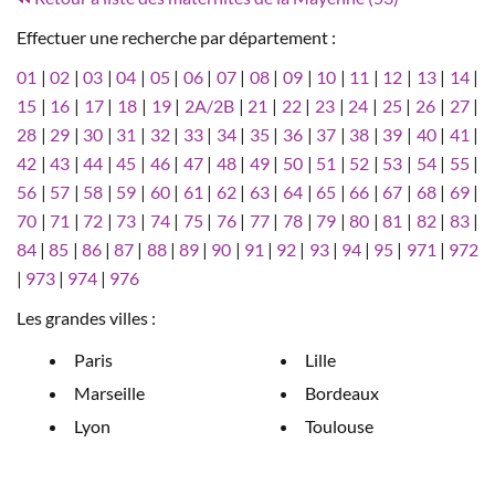
Effectuer une recherche par département :
01
|
02
|
03
|
04
|
05
|
06
|
07
|
08
|
09
|
10
|
11
|
12
|
13
|
14
|
15
|
16
|
17
|
18
|
19
|
2A/2B
|
21
|
22
|
23
|
24
|
25
|
26
|
27
|
28
|
29
|
30
|
31
|
32
|
33
|
34
|
35
|
36
|
37
|
38
|
39
|
40
|
41
|
42
|
43
|
44
|
45
|
46
|
47
|
48
|
49
|
50
|
51
|
52
|
53
|
54
|
55
|
56
|
57
|
58
|
59
|
60
|
61
|
62
|
63
|
64
|
65
|
66
|
67
|
68
|
69
|
70
|
71
|
72
|
73
|
74
|
75
|
76
|
77
|
78
|
79
|
80
|
81
|
82
|
83
|
84
|
85
|
86
|
87
|
88
|
89
|
90
|
91
|
92
|
93
|
94
|
95
|
971
|
972
|
973
|
974
|
976
Les grandes villes :
Paris
Lille
Marseille
Bordeaux
Lyon
Toulouse