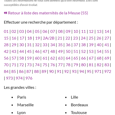
Toutes ces informations ne vous sont données qu'à titre informatif. Elles sont
susceptibles d'avoir évolué.
Retour à liste des maternités de la Meuse (55)
Effectuer une recherche par département :
01
|
02
|
03
|
04
|
05
|
06
|
07
|
08
|
09
|
10
|
11
|
12
|
13
|
14
|
15
|
16
|
17
|
18
|
19
|
2A/2B
|
21
|
22
|
23
|
24
|
25
|
26
|
27
|
28
|
29
|
30
|
31
|
32
|
33
|
34
|
35
|
36
|
37
|
38
|
39
|
40
|
41
|
42
|
43
|
44
|
45
|
46
|
47
|
48
|
49
|
50
|
51
|
52
|
53
|
54
|
55
|
56
|
57
|
58
|
59
|
60
|
61
|
62
|
63
|
64
|
65
|
66
|
67
|
68
|
69
|
70
|
71
|
72
|
73
|
74
|
75
|
76
|
77
|
78
|
79
|
80
|
81
|
82
|
83
|
84
|
85
|
86
|
87
|
88
|
89
|
90
|
91
|
92
|
93
|
94
|
95
|
971
|
972
|
973
|
974
|
976
Les grandes villes :
Paris
Lille
Marseille
Bordeaux
Lyon
Toulouse